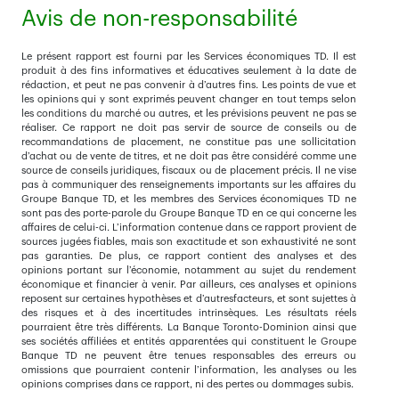
Avis de non-responsabilité
Le présent rapport est fourni par les Services économiques TD. Il est
produit à des fins informatives et éducatives seulement à la date de
rédaction, et peut ne pas convenir à d’autres fins. Les points de vue et
les opinions qui y sont exprimés peuvent changer en tout temps selon
les conditions du marché ou autres, et les prévisions peuvent ne pas se
réaliser. Ce rapport ne doit pas servir de source de conseils ou de
recommandations de placement, ne constitue pas une sollicitation
d’achat ou de vente de titres, et ne doit pas être considéré comme une
source de conseils juridiques, fiscaux ou de placement précis. Il ne vise
pas à communiquer des renseignements importants sur les affaires du
Groupe Banque TD, et les membres des Services économiques TD ne
sont pas des porte-parole du Groupe Banque TD en ce qui concerne les
affaires de celui-ci. L’information contenue dans ce rapport provient de
sources jugées fiables, mais son exactitude et son exhaustivité ne sont
pas garanties. De plus, ce rapport contient des analyses et des
opinions portant sur l’économie, notamment au sujet du rendement
économique et financier à venir. Par ailleurs, ces analyses et opinions
reposent sur certaines hypothèses et d’autresfacteurs, et sont sujettes à
des risques et à des incertitudes intrinsèques. Les résultats réels
pourraient être très différents. La Banque Toronto-Dominion ainsi que
ses sociétés affiliées et entités apparentées qui constituent le Groupe
Banque TD ne peuvent être tenues responsables des erreurs ou
omissions que pourraient contenir l’information, les analyses ou les
opinions comprises dans ce rapport, ni des pertes ou dommages subis.